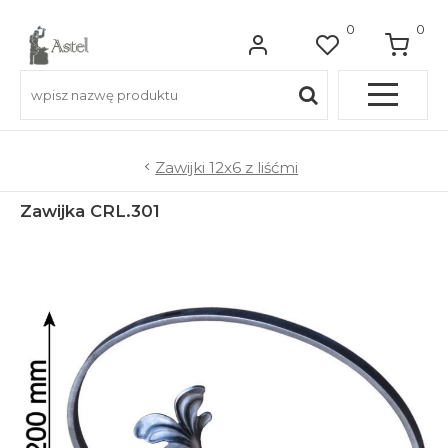
0
0
Pełna OFERTA
Zawijki 12x6 z liśćmi
Zawijka CRL.301
Do balkonów
Do balustrad schodowych
Do ogrodzeń
Do bram wjazdowych
Do furtek