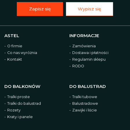
Zapisz się
Wypisz się
ASTEL
INFORMACJE
O firmie
Zamówienia
Co nas wyróżnia
Dostawa i płatności
Kontakt
Regulamin sklepu
RODO
DO BALKONÓW
DO BALUSTRAD
Tralki proste
Tralki tubowe
Tralki do balustrad
Balustradowe
Rozety
Zawijki i liście
Kraty i panele