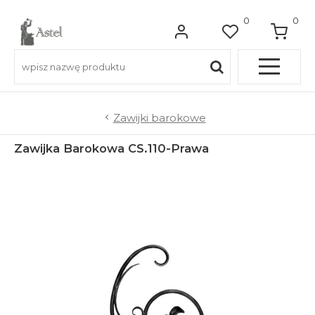
0
0
Pełna OFERTA
Zawijki barokowe
Zawijka Barokowa CS.110-Prawa
Do balkonów
Do balustrad schodowych
Do ogrodzeń
Do bram wjazdowych
Do furtek