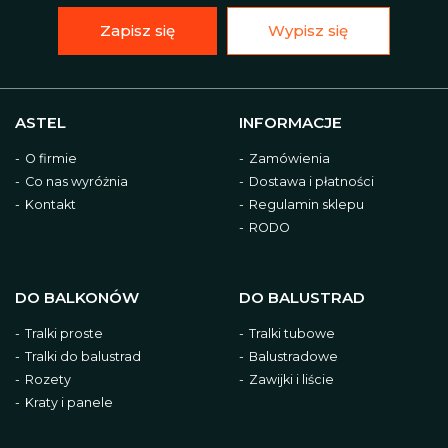
Zapisz się
Wypisz się
ASTEL
INFORMACJE
O firmie
Zamówienia
Co nas wyróżnia
Dostawa i płatności
Kontakt
Regulamin sklepu
RODO
DO BALKONÓW
DO BALUSTRAD
Tralki proste
Tralki tubowe
Tralki do balustrad
Balustradowe
Rozety
Zawijki i liście
Kraty i panele