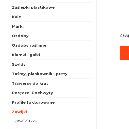
Zaślepki plastikowe
Kule
Marki
Zawi
Ozdoby
Ozdoby roślinne
Klamki i gałki
Szyldy
Taśmy, płaskowniki, pręty
Trawersy do krat
Poręcze, Pochwyty
Profile fakturowane
Zawijki
Zawijki 12x6