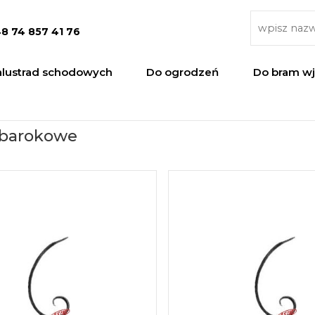
8 74 857 41 76
alustrad schodowych
Do ogrodzeń
Do bram w
 barokowe