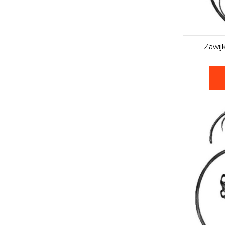
Zawij