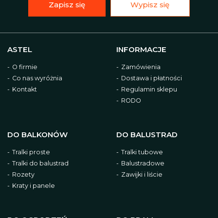
Zapisz się
Wypisz się
ASTEL
INFORMACJE
O firmie
Zamówienia
Co nas wyróżnia
Dostawa i płatności
Kontakt
Regulamin sklepu
RODO
DO BALKONÓW
DO BALUSTRAD
Tralki proste
Tralki tubowe
Tralki do balustrad
Balustradowe
Rozety
Zawijki i liście
Kraty i panele