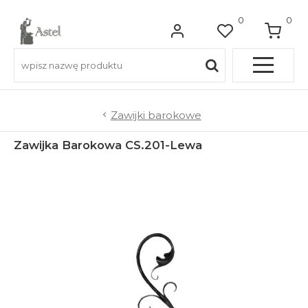
0
0
Pełna OFERTA
Zawijki barokowe
Zawijka Barokowa CS.201-Lewa
Do balkonów
Do balustrad schodowych
Do ogrodzeń
Do bram wjazdowych
Do furtek