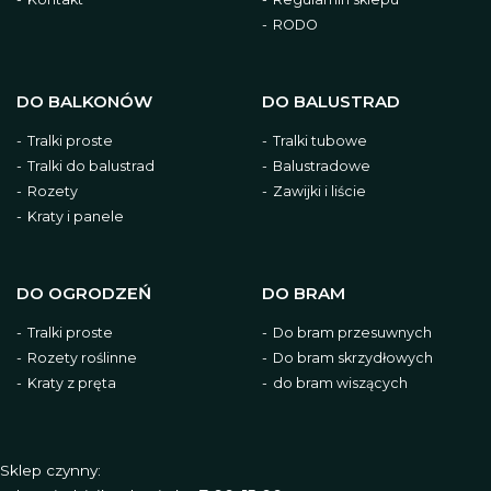
RODO
DO BALKONÓW
DO BALUSTRAD
Tralki proste
Tralki tubowe
Tralki do balustrad
Balustradowe
Rozety
Zawijki i liście
Kraty i panele
DO OGRODZEŃ
DO BRAM
Tralki proste
Do bram przesuwnych
Rozety roślinne
Do bram skrzydłowych
Kraty z pręta
do bram wiszących
Sklep czynny: