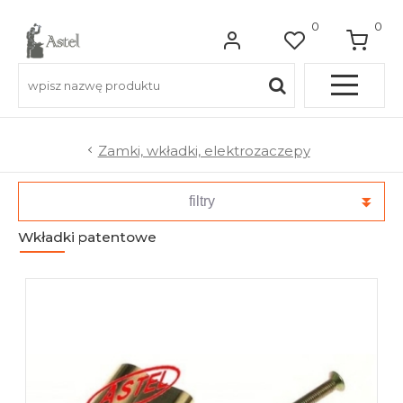
0
0
Pełna OFERTA
Zamki, wkładki, elektrozaczepy
Do balkonów
filtry
Wkładki patentowe
Do balustrad schodowych
Do ogrodzeń
Do bram wjazdowych
Do furtek