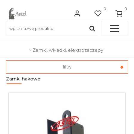
0
0
Pełna OFERTA
Zamki, wkładki, elektrozaczepy
Do balkonów
filtry
Zamki hakowe
Do balustrad schodowych
Do ogrodzeń
Do bram wjazdowych
Do furtek