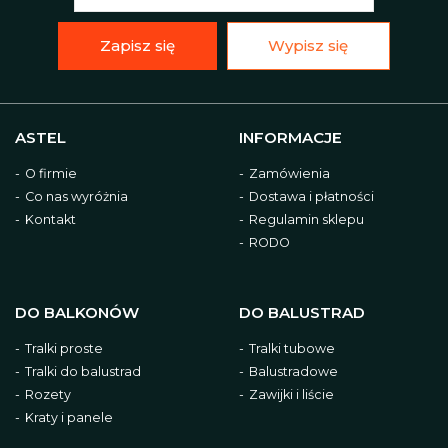
Zapisz się
Wypisz się
ASTEL
INFORMACJE
O firmie
Zamówienia
Co nas wyróżnia
Dostawa i płatności
Kontakt
Regulamin sklepu
RODO
DO BALKONÓW
DO BALUSTRAD
Tralki proste
Tralki tubowe
Tralki do balustrad
Balustradowe
Rozety
Zawijki i liście
Kraty i panele