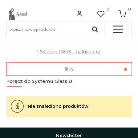
0
0
Pełna OFERTA
System INOX - balustrady
Do balkonów
filtry
Poręcz do Systemu Glass U
Do balustrad schodowych
Do ogrodzeń
Nie znaleziono produktów
Do bram wjazdowych
Newsletter
Do furtek