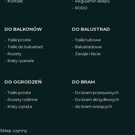
Kontakt
Regulamin sklepu
RODO
DO BALKONÓW
DO BALUSTRAD
Tralki proste
Tralki tubowe
Tralki do balustrad
Balustradowe
Rozety
Zawijki i liście
Kraty i panele
DO OGRODZEŃ
DO BRAM
Tralki proste
Do bram przesuwnych
Rozety roślinne
Do bram skrzydłowych
Kraty z pręta
do bram wiszących
Sklep czynny: